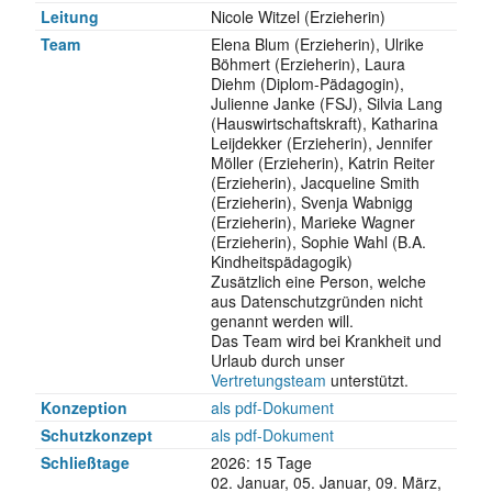
Leitung
Nicole Witzel (Erzieherin)
Team
Elena Blum (Erzieherin), Ulrike
Böhmert (Erzieherin), Laura
Diehm (Diplom-Pädagogin),
Julienne Janke (FSJ), Silvia Lang
(Hauswirtschaftskraft), Katharina
Leijdekker (Erzieherin), Jennifer
Möller (Erzieherin), Katrin Reiter
(Erzieherin), Jacqueline Smith
(Erzieherin), Svenja Wabnigg
(Erzieherin), Marieke Wagner
(Erzieherin), Sophie Wahl (B.A.
Kindheitspädagogik)
Zusätzlich eine Person, welche
aus Datenschutzgründen nicht
genannt werden will.
Das Team wird bei Krankheit und
Urlaub durch unser
Vertretungsteam
unterstützt.
Konzeption
als pdf-Dokument
Schutzkonzept
als pdf-Dokument
Schließ­tage
2026: 15 Tage
02. Januar, 05. Januar, 09. März,