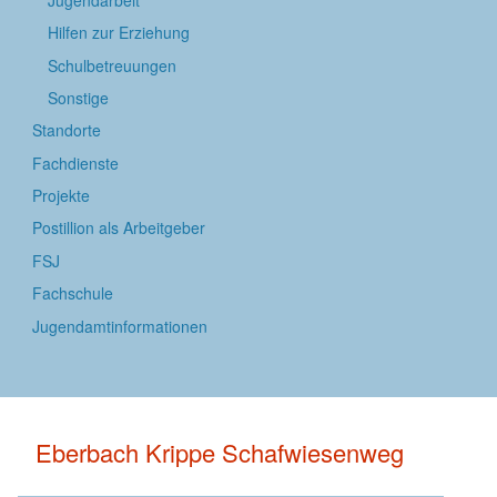
Hilfen zur Erziehung
Schulbetreuungen
Sonstige
Standorte
Fachdienste
Projekte
Postillion als Arbeitgeber
FSJ
Fachschule
Jugendamtinformationen
Eberbach Krippe Schafwiesenweg