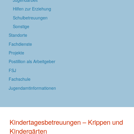
Hilfen zur Erziehung
Schulbetreuungen
Sonstige
Standorte
Fachdienste
Projekte
Postillion als Arbeitgeber
FSJ
Fachschule
Jugendamtinformationen
Kindertagesbetreuungen – Krippen und
Kindergärten